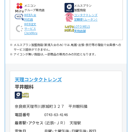
メニコン
メルスプラン
グループ販売店
加盟施設
WEB入会
コンタクトレンズ
対応店
定期便（ムータン）
WEB注文
LOTO MELS
サービス
実施店舗
ClickMiru
メルスプラン加盟施設（新規入会のみ）では、転居・出張・旅行等の理由で会員様への
サービス提供ができません。
アイコンが無い施設は、一部商品の販売のみの対応となります。
天理コンタクトレンズ
平井眼科
奈良県天理市川原城町３２７ 平井眼科隣
電話番号
0743-63-4146
最寄駅・アクセス
（近鉄・ＪＲ） 天理駅
定休日
月曜・土曜午後･日曜午後･祝日