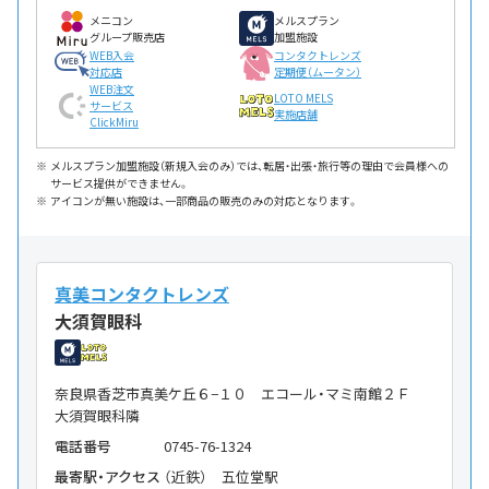
メニコン
メルスプラン
グループ販売店
加盟施設
WEB入会
コンタクトレンズ
対応店
定期便（ムータン）
WEB注文
LOTO MELS
サービス
実施店舗
ClickMiru
メルスプラン加盟施設（新規入会のみ）では、転居・出張・旅行等の理由で会員様への
サービス提供ができません。
アイコンが無い施設は、一部商品の販売のみの対応となります。
真美コンタクトレンズ
大須賀眼科
奈良県香芝市真美ケ丘６−１０ エコール・マミ南館２Ｆ
大須賀眼科隣
電話番号
0745-76-1324
最寄駅・アクセス
（近鉄） 五位堂駅