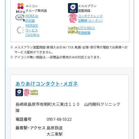
メニコン
メルスプラン
グループ販売店
加盟施設
WEB入会
コンタクトレンズ
対応店
定期便（ムータン）
WEB注文
LOTO MELS
サービス
実施店舗
ClickMiru
メルスプラン加盟施設（新規入会のみ）では、転居・出張・旅行等の理由で会員様への
サービス提供ができません。
アイコンが無い施設は、一部商品の販売のみの対応となります。
ありあけコンタクト・メガネ
長崎県島原市有明町大三東戊１１０ 山内眼科クリニック
隣
電話番号
0957-68-5522
最寄駅・アクセス
島原鉄道
大三東駅