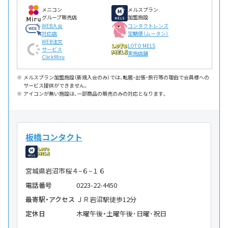
メニコン
メルスプラン
グループ販売店
加盟施設
WEB入会
コンタクトレンズ
対応店
定期便（ムータン）
WEB注文
LOTO MELS
サービス
実施店舗
ClickMiru
メルスプラン加盟施設（新規入会のみ）では、転居・出張・旅行等の理由で会員様への
サービス提供ができません。
アイコンが無い施設は、一部商品の販売のみの対応となります。
板橋コンタクト
宮城県岩沼市桜４−６−１６
電話番号
0223-22-4450
最寄駅・アクセス
ＪＲ岩沼駅徒歩12分
定休日
木曜午後・土曜午後･日曜･祝日