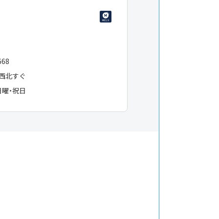
１
668
西北すぐ
日曜・祝日