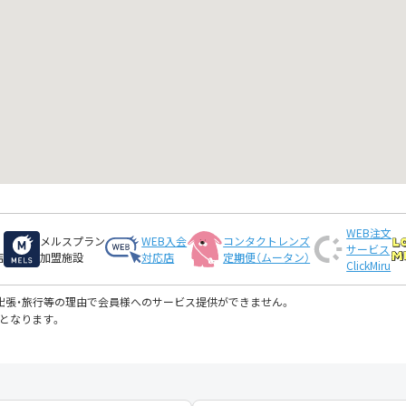
WEB注文
メルスプラン
WEB入会
コンタクトレンズ
サービス
店
加盟施設
対応店
定期便（ムータン）
ClickMiru
・出張・旅行等の理由で会員様へのサービス提供ができません。
となります。