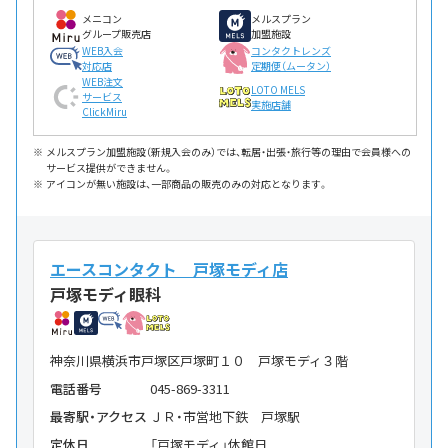
メニコン
メルスプラン
グループ販売店
加盟施設
WEB入会
コンタクトレンズ
対応店
定期便（ムータン）
WEB注文
LOTO MELS
サービス
実施店舗
ClickMiru
メルスプラン加盟施設（新規入会のみ）では、転居・出張・旅行等の理由で会員様への
サービス提供ができません。
アイコンが無い施設は、一部商品の販売のみの対応となります。
エースコンタクト 戸塚モディ店
戸塚モディ眼科
神奈川県横浜市戸塚区戸塚町１０ 戸塚モディ３階
電話番号
045-869-3311
最寄駅・アクセス
ＪＲ・市営地下鉄 戸塚駅
定休日
「戸塚モディ」休館日