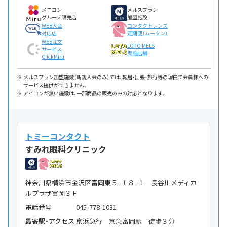
メニコン
メルスプラン
グループ販売店
加盟施設
WEB入会
コンタクトレンズ
対応店
定期便（ムータン）
WEB注文
LOTO MELS
サービス
実施店舗
ClickMiru
メルスプラン加盟施設（新規入会のみ）では、転居・出張・旅行等の理由で会員様への
サービス提供ができません。
アイコンが無い施設は、一部商品の販売のみの対応となります。
トミーコンタクト
すみれ眼科クリニック
神奈川県横浜市金沢区富岡東５−１８−１ 長谷川メディカ
ルプラザ富岡３Ｆ
電話番号
045-778-1031
最寄駅・アクセス
京浜急行 京急富岡駅 徒歩３分