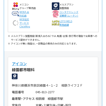
メニコン
メルスプラン
グループ販売店
加盟施設
WEB入会
コンタクトレンズ
対応店
定期便（ムータン）
WEB注文
LOTO MELS
サービス
実施店舗
ClickMiru
メルスプラン加盟施設（新規入会のみ）では、転居・出張・旅行等の理由で会員様への
サービス提供ができません。
アイコンが無い施設は、一部商品の販売のみの対応となります。
アイコン
緑園都市眼科
神奈川県横浜市泉区緑園４−１−２ 相鉄ライフ２Ｆ
電話番号
045-813-2277
最寄駅・アクセス
相鉄線 緑園都市駅
定休日
木曜・土曜午後・日曜・祝日