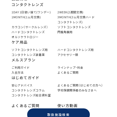
コンタクトレンズ
1DAY 1日使い捨て(ワンデー)
2WEEK(2週間交換)
1MONTH(1ヵ月交換)
3MONTH(3ヵ月交換ハード
コンタクトレンズ)
カラコン（サークルレンズ）
ソフトコンタクトレンズ
ハードコンタクトレンズ
円錐角膜用
オルソケラトロジー
ケア用品
ソフトコンタクトレンズ用
ハードコンタクトレンズ用
コンタクトレンズ装着薬
アクセサリー類
メルスプラン
ご利用ガイド
ラインナップ・料金
入会方法
よくあるご質問
はじめてガイド
安心アドバイス
よくあるご質問（はじめての方へ）
コンタクトレンズコラム
学校保健関係者のみなさまへ
コンタクトレンズ総合資料室
よくあるご質問
使い方動画
取扱施設検索