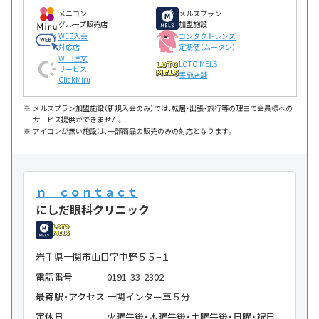
メニコン
メルスプラン
グループ販売店
加盟施設
WEB入会
コンタクトレンズ
対応店
定期便（ムータン）
WEB注文
LOTO MELS
サービス
実施店舗
ClickMiru
メルスプラン加盟施設（新規入会のみ）では、転居・出張・旅行等の理由で会員様への
サービス提供ができません。
アイコンが無い施設は、一部商品の販売のみの対応となります。
ｎ ｃｏｎｔａｃｔ
にしだ眼科クリニック
岩手県一関市山目字中野５５−１
電話番号
0191-33-2302
最寄駅・アクセス
一関インター車５分
定休日
火曜午後・木曜午後・土曜午後・日曜・祝日