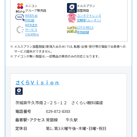
メニコン
メルスプラン
グループ販売店
加盟施設
WEB入会
コンタクトレンズ
対応店
定期便（ムータン）
WEB注文
LOTO MELS
サービス
実施店舗
ClickMiru
メルスプラン加盟施設（新規入会のみ）では、転居・出張・旅行等の理由で会員様への
サービス提供ができません。
アイコンが無い施設は、一部商品の販売のみの対応となります。
さくらＶｉｓｉｏｎ
茨城県牛久市南２−２５−１２ さくらい眼科隣接
電話番号
029-872-8383
最寄駅・アクセス
常磐線 牛久駅
定休日
第1、第3火曜午後・木曜・日曜・祝日