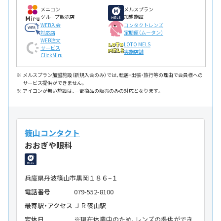
メニコン
メルスプラン
グループ販売店
加盟施設
WEB入会
コンタクトレンズ
対応店
定期便（ムータン）
WEB注文
LOTO MELS
サービス
実施店舗
ClickMiru
メルスプラン加盟施設（新規入会のみ）では、転居・出張・旅行等の理由で会員様への
サービス提供ができません。
アイコンが無い施設は、一部商品の販売のみの対応となります。
篠山コンタクト
おおぎや眼科
兵庫県丹波篠山市黒岡１８６−１
電話番号
079-552-8100
最寄駅・アクセス
ＪＲ篠山駅
定休日
※現在休業中のため、レンズの提供ができ