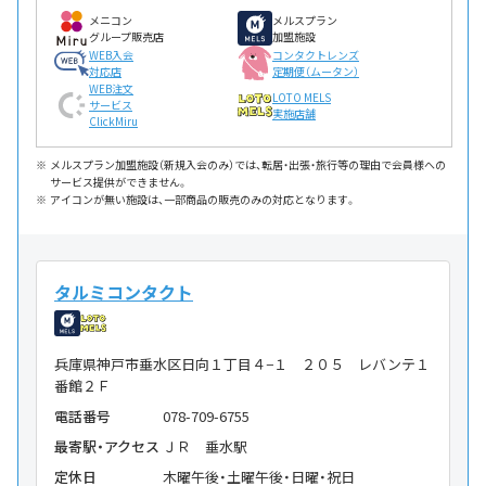
メニコン
メルスプラン
グループ販売店
加盟施設
WEB入会
コンタクトレンズ
対応店
定期便（ムータン）
WEB注文
LOTO MELS
サービス
実施店舗
ClickMiru
メルスプラン加盟施設（新規入会のみ）では、転居・出張・旅行等の理由で会員様への
サービス提供ができません。
アイコンが無い施設は、一部商品の販売のみの対応となります。
タルミコンタクト
兵庫県神戸市垂水区日向１丁目４−１ ２０５ レバンテ１
番館２Ｆ
電話番号
078-709-6755
最寄駅・アクセス
ＪＲ 垂水駅
定休日
木曜午後・土曜午後・日曜・祝日