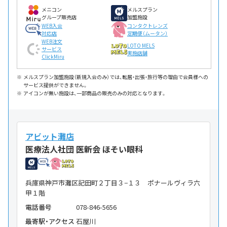
メニコン
メルスプラン
グループ販売店
加盟施設
WEB入会
コンタクトレンズ
対応店
定期便（ムータン）
WEB注文
LOTO MELS
サービス
実施店舗
ClickMiru
メルスプラン加盟施設（新規入会のみ）では、転居・出張・旅行等の理由で会員様への
サービス提供ができません。
アイコンが無い施設は、一部商品の販売のみの対応となります。
アビット灘店
医療法人社団 医新会 ほそい眼科
兵庫県神戸市灘区記田町２丁目３−１３ ポナールヴィラ六
甲１階
電話番号
078-846-5656
最寄駅・アクセス
石屋川