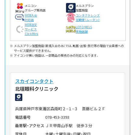
メニコン
メルスプラン
グループ販売店
加盟施設
WEB入会
コンタクトレンズ
対応店
定期便（ムータン）
WEB注文
LOTO MELS
サービス
実施店舗
ClickMiru
メルスプラン加盟施設（新規入会のみ）では、転居・出張・旅行等の理由で会員様への
サービス提供ができません。
アイコンが無い施設は、一部商品の販売のみの対応となります。
スカイコンタクト
北垣眼科クリニック
兵庫県神戸市東灘区森南町２−１−３ 斎藤ビル２Ｆ
電話番号
078-453-3393
最寄駅・アクセス
ＪＲ甲南山手駅 徒歩３分
定休日
木曜・土曜午後・日曜・祝日