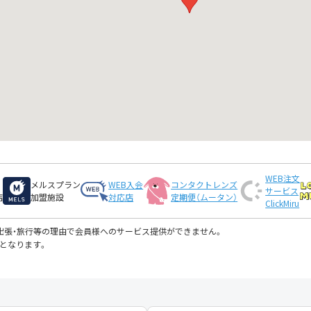
WEB注文
メルスプラン
WEB入会
コンタクトレンズ
サービス
店
加盟施設
対応店
定期便（ムータン）
ClickMiru
・出張・旅行等の理由で会員様へのサービス提供ができません。
となります。