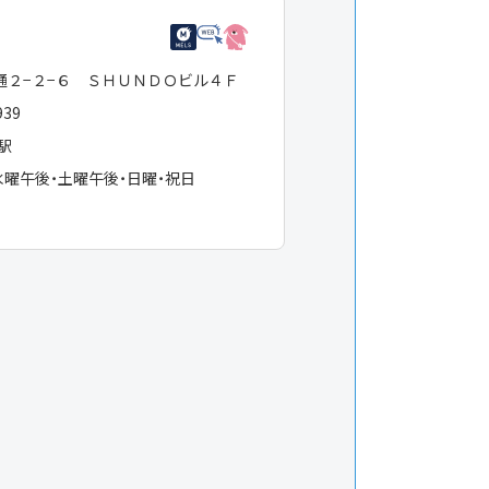
通２−２−６ ＳＨＵＮＤＯビル４Ｆ
939
駅
水曜午後・土曜午後・日曜・祝日