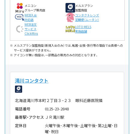
メニコン
メルスプラン
グループ販売店
加盟施設
WEB入会
コンタクトレンズ
対応店
定期便（ムータン）
WEB注文
LOTO MELS
サービス
実施店舗
ClickMiru
メルスプラン加盟施設（新規入会のみ）では、転居・出張・旅行等の理由で会員様への
サービス提供ができません。
アイコンが無い施設は、一部商品の販売のみの対応となります。
滝川コンタクト
北海道滝川市本町２丁目３−２３ 眼科近藤医院隣
電話番号
0125-23-2848
最寄駅・アクセス
ＪＲ滝川駅
定休日
火曜午後･木曜午後･土曜午後･第2土曜･日
曜･祝日