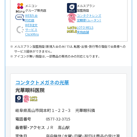
メニコン
メルスプラン
グループ販売店
加盟施設
WEB入会
コンタクトレンズ
対応店
定期便（ムータン）
WEB注文
LOTO MELS
サービス
実施店舗
ClickMiru
メルスプラン加盟施設（新規入会のみ）では、転居・出張・旅行等の理由で会員様への
サービス提供ができません。
アイコンが無い施設は、一部商品の販売のみの対応となります。
コンタクトメガネの光華
光華眼科医院
岐阜県高山市岡本町１−２２−３ 光華眼科隣
電話番号
0577-32-3715
最寄駅・アクセス
ＪＲ 高山駅
定休日
年中無休（水曜・日曜・祝日は商品の受け渡