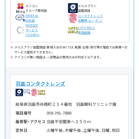
メニコン
メルスプラン
グループ販売店
加盟施設
WEB入会
コンタクトレンズ
対応店
定期便（ムータン）
WEB注文
LOTO MELS
サービス
実施店舗
ClickMiru
メルスプラン加盟施設（新規入会のみ）では、転居・出張・旅行等の理由で会員様への
サービス提供ができません。
アイコンが無い施設は、一部商品の販売のみの対応となります。
羽島コンタクトレンズ
岐阜県羽島市舟橋町２３４番地 羽島眼科クリニック隣
電話番号
058-391-7888
最寄駅・アクセス
羽島平安閣東へ３５０ｍ
定休日
火曜午後、木曜午後、土曜午後、日曜、祝日