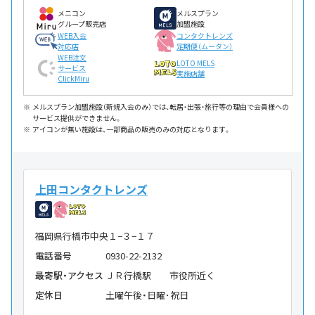
メニコン
メルスプラン
グループ販売店
加盟施設
WEB入会
コンタクトレンズ
対応店
定期便（ムータン）
WEB注文
LOTO MELS
サービス
実施店舗
ClickMiru
メルスプラン加盟施設（新規入会のみ）では、転居・出張・旅行等の理由で会員様への
サービス提供ができません。
アイコンが無い施設は、一部商品の販売のみの対応となります。
上田コンタクトレンズ
福岡県行橋市中央１−３−１７
電話番号
0930-22-2132
最寄駅・アクセス
ＪＲ行橋駅 市役所近く
定休日
土曜午後・日曜･祝日