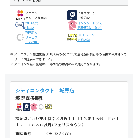
メニコン
メルスプラン
グループ販売店
加盟施設
WEB入会
コンタクトレンズ
対応店
定期便（ムータン）
WEB注文
LOTO MELS
サービス
実施店舗
ClickMiru
メルスプラン加盟施設（新規入会のみ）では、転居・出張・旅行等の理由で会員様への
サービス提供ができません。
アイコンが無い施設は、一部商品の販売のみの対応となります。
シティコンタクト 城野店
城野喜多眼科
福岡県北九州市小倉南区城野１丁目１３番１５号 Ｆｅｌ
ｉｚ ｔｏｗｎ城野（フェリスタウン）
電話番号
093-932-0775