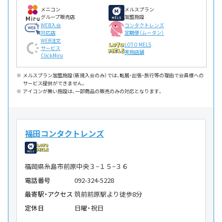
メニコン
メルスプラン
グループ販売店
加盟施設
WEB入会
コンタクトレンズ
対応店
定期便（ムータン）
WEB注文
LOTO MELS
サービス
実施店舗
ClickMiru
メルスプラン加盟施設（新規入会のみ）では、転居・出張・旅行等の理由で会員様への
サービス提供ができません。
アイコンが無い施設は、一部商品の販売のみの対応となります。
福田コンタクトレンズ
福岡県糸島市前原中央３−１５−３６
電話番号
092-324-5228
最寄駅・アクセス
筑前前原駅より徒歩8分
定休日
日曜・祝日