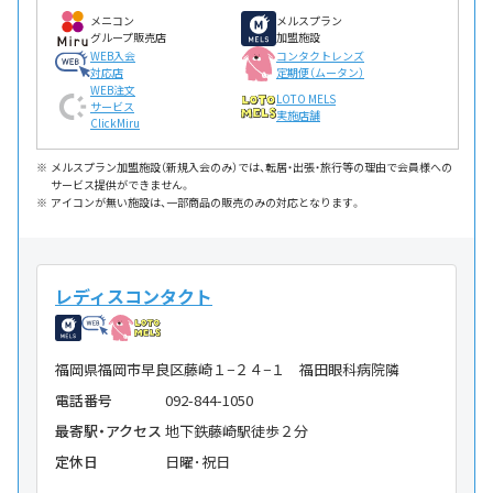
メニコン
メルスプラン
グループ販売店
加盟施設
WEB入会
コンタクトレンズ
対応店
定期便（ムータン）
WEB注文
LOTO MELS
サービス
実施店舗
ClickMiru
メルスプラン加盟施設（新規入会のみ）では、転居・出張・旅行等の理由で会員様への
サービス提供ができません。
アイコンが無い施設は、一部商品の販売のみの対応となります。
レディスコンタクト
福岡県福岡市早良区藤崎１−２４−１ 福田眼科病院隣
電話番号
092-844-1050
最寄駅・アクセス
地下鉄藤崎駅徒歩２分
定休日
日曜･祝日