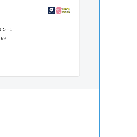
９５−１
169