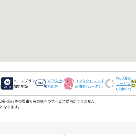
WEB注文
メルスプラン
WEB入会
コンタクトレンズ
サービス
店
加盟施設
対応店
定期便（ムータン）
ClickMiru
・出張・旅行等の理由で会員様へのサービス提供ができません。
となります。