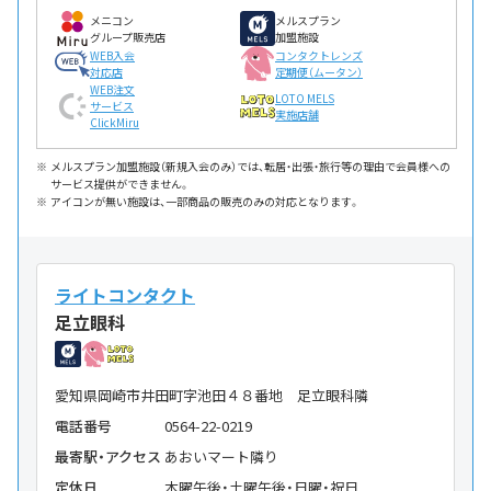
メニコン
メルスプラン
グループ販売店
加盟施設
WEB入会
コンタクトレンズ
対応店
定期便（ムータン）
WEB注文
LOTO MELS
サービス
実施店舗
ClickMiru
メルスプラン加盟施設（新規入会のみ）では、転居・出張・旅行等の理由で会員様への
サービス提供ができません。
アイコンが無い施設は、一部商品の販売のみの対応となります。
ライトコンタクト
足立眼科
愛知県岡崎市井田町字池田４８番地 足立眼科隣
電話番号
0564-22-0219
最寄駅・アクセス
あおいマート隣り
定休日
木曜午後・土曜午後・日曜・祝日