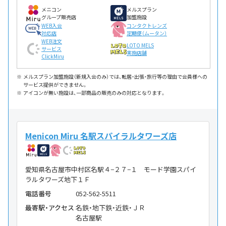
メニコン
メルスプラン
グループ販売店
加盟施設
WEB入会
コンタクトレンズ
対応店
定期便（ムータン）
WEB注文
LOTO MELS
サービス
実施店舗
ClickMiru
メルスプラン加盟施設（新規入会のみ）では、転居・出張・旅行等の理由で会員様への
サービス提供ができません。
アイコンが無い施設は、一部商品の販売のみの対応となります。
Menicon Miru 名駅スパイラルタワーズ店
愛知県名古屋市中村区名駅４−２７−１ モード学園スパイ
ラルタワーズ地下１Ｆ
電話番号
052-562-5511
最寄駅・アクセス
名鉄・地下鉄・近鉄・ＪＲ
名古屋駅