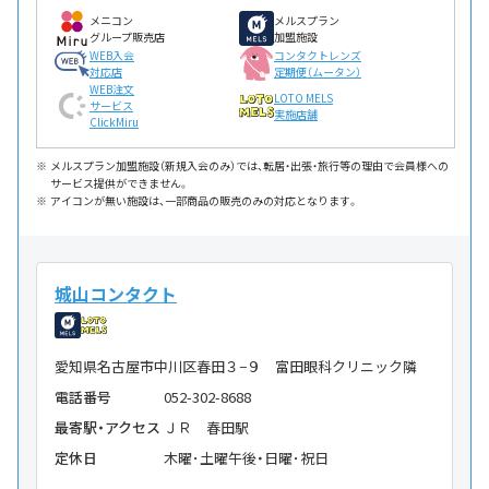
メニコン
メルスプラン
グループ販売店
加盟施設
WEB入会
コンタクトレンズ
対応店
定期便（ムータン）
WEB注文
LOTO MELS
サービス
実施店舗
ClickMiru
メルスプラン加盟施設（新規入会のみ）では、転居・出張・旅行等の理由で会員様への
サービス提供ができません。
アイコンが無い施設は、一部商品の販売のみの対応となります。
城山コンタクト
愛知県名古屋市中川区春田３−９ 富田眼科クリニック隣
電話番号
052-302-8688
最寄駅・アクセス
ＪＲ 春田駅
定休日
木曜･土曜午後・日曜･祝日