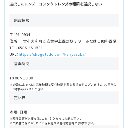
選択したレンズ ：
コンタクトレンズの種類を選択しない
施設情報
〒491-0934
住所：一宮市大和町苅安賀字上西之杁３９ ふなはし眼科西隣
TEL：0586-46-1531
URL：
https://shogetudo.com/kariyasuka/
営業時間
10:00〜19:00
施設によっては、営業時間と受付時間が異なる場合がございますので、事前に
お問い合わせください。
定休日
木曜、日曜
※眼科診察が必要な為、１８：３０までにお越し下さい
※ご来店の際には、マイナ保険証や資格確認書をご持参下さい。