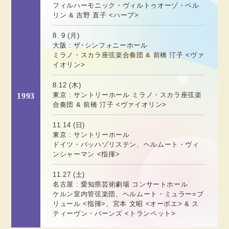
フィルハーモニック・ヴィルトゥオーゾ・ベル
リン & 吉野 直子 <ハープ>
8. 9 (月)
大阪 : ザ･シンフォニーホール
ミラノ・スカラ座弦楽合奏団 & 前橋 汀子 <ヴァ
イオリン>
8.12 (木)
東京 : サントリーホール ミラノ・スカラ座弦楽
1993
合奏団 & 前橋 汀子 <ヴァイオリン>
11.14 (日)
東京 : サントリーホール
ドイツ・バッハゾリステン、ヘルムート・ヴィ
ンシャーマン <指揮>
11.27 (土)
名古屋 : 愛知県芸術劇場 コンサートホール
ケルン室内管弦楽団、ヘルムート・ミュラー=ブ
リュール <指揮>、宮本 文昭 <オーボエ> & ス
ティーヴン・バーンズ <トランペット>