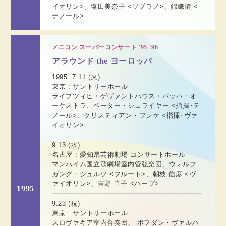
イオリン>、塩田美奈子 <ソプラノ>、錦織健 <
テノール>
メニコン スーパーコンサート '95-'96
アラウンド the ヨーロッパ
1995. 7.11 (火)
東京 : サントリーホール
ライプツィヒ・ゲヴァントハウス・バッハ・オ
ーケストラ、ペーター・シュライヤー <指揮･テ
ノール>、クリスティアン・フンケ <指揮･ヴァ
イオリン>
9.13 (水)
名古屋 : 愛知県芸術劇場 コンサートホール
マンハイム国立歌劇場室内管弦楽団、ウォルフ
ガング・シュルツ <フルート>、朝枝 信彦 <ヴ
ァイオリン>、吉野 直子 <ハープ>
1995
9.23 (祝)
東京 : サントリーホール
スロヴァキア室内合奏団、 ボフダン・ヴァルハ