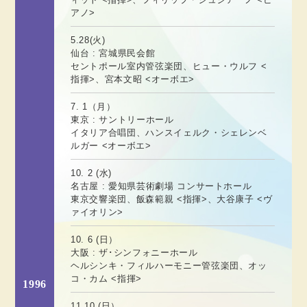
アノ>
5.28(火)
仙台 : 宮城県民会館
セントポール室内管弦楽団、ヒュー・ウルフ <
指揮>、宮本文昭 <オーボエ>
7. 1（月）
東京 : サントリーホール
イタリア合唱団、ハンスイェルク・シェレンベ
ルガー <オーボエ>
10. 2 (水)
名古屋 : 愛知県芸術劇場 コンサートホール
東京交響楽団、飯森範親 <指揮>、大谷康子 <ヴ
ァイオリン>
10. 6 (日）
大阪 : ザ･シンフォニーホール
ヘルシンキ・フィルハーモニー管弦楽団、オッ
コ・カム <指揮>
1996
11.10 (日）