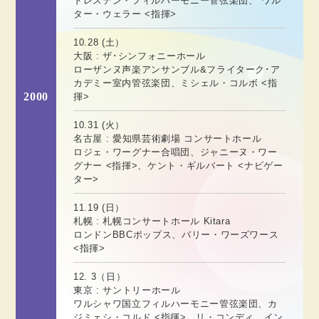
ドレスデン・フィルハーモニー管弦楽団、 ワル
ター・ウェラー <指揮>
10.28 (土）
大阪 : ザ･シンフォニーホール
ローザンヌ声楽アンサンブル&フライターク･ア
カデミー室内管弦楽団、ミシェル・コルボ <指
2000
揮>
10.31 (火）
名古屋 : 愛知県芸術劇場 コンサートホール
ロジェ・ワーグナー合唱団、ジャニーヌ・ワー
グナー <指揮>、ケント・ギルバート <ナビゲー
ター>
11.19 (日）
札幌 : 札幌コンサートホール Kitara
ロンドンBBCポップス、バリー・ワーズワース
<指揮>
12. 3（日）
東京 : サントリーホール
ワルシャワ国立フィルハーモニー管弦楽団、カ
ジミェシ・コルド <指揮>、リ・コンディ、イン