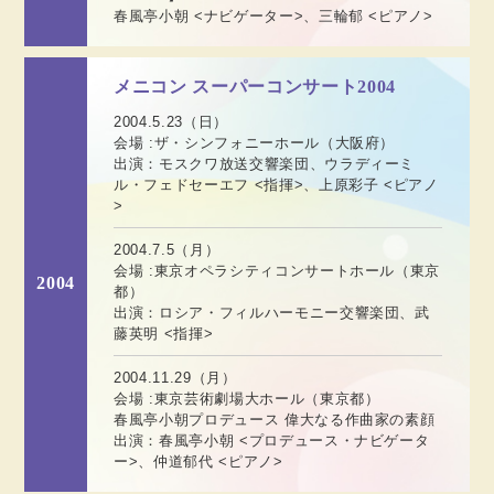
春風亭小朝 <ナビゲーター>、三輪郁 <ピアノ>
メニコン スーパーコンサート2004
2004.5.23（日）
会場 :ザ・シンフォニーホール（大阪府）
出演：モスクワ放送交響楽団、ウラディーミ
ル・フェドセーエフ <指揮>、上原彩子 <ピアノ
>
2004.7.5（月）
会場 :東京オペラシティコンサートホール（東京
2004
都）
出演：ロシア・フィルハーモニー交響楽団、武
藤英明 <指揮>
2004.11.29（月）
会場 :東京芸術劇場大ホール（東京都）
春風亭小朝プロデュース 偉大なる作曲家の素顔
出演：春風亭小朝 <プロデュース・ナビゲータ
ー>、仲道郁代 <ピアノ>