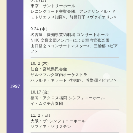
6 .1 (日)
東京 : サントリーホール
レニングラード交響楽団、アレクサンドル・ド
ミトリエフ <指揮>、前橋汀子 <ヴァイオリン>
9.24 (水）
名古屋 : 愛知県芸術劇場 コンサートホール
NHK 交響楽団メンバーによる室内管弦楽団
山口裕之 <コンサートマスター>、三輪郁 <ピア
ノ>
10. 2 (木）
仙台 : 宮城県民会館
ザルツブルク室内オーケストラ
ハラルド・ネラート <指揮>、菅野潤 <ピアノ>
1997
10.17 (金）
福岡 : アクロス福岡 シンフォニーホール
イ・ムジチ合奏団
11. 2（日）
大阪 : ザ･シンフォニーホール
ソフィア・ゾリステン