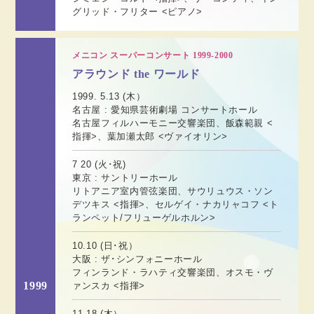
グリッド・フリター <ピアノ>
メニコン スーパーコンサート 1999-2000
アラウンド the ワールド
1999. 5.13 (木）
名古屋 : 愛知県芸術劇場 コンサートホール
名古屋フィルハーモニー交響楽団、飯森範親 <
指揮>、葉加瀬太郎 <ヴァイオリン>
7 20 (火･祝)
東京 : サントリーホール
リトアニア室内管弦楽団、サウリュウス・ソン
デツキス <指揮>、セルゲイ・ナカリャコフ <ト
ランペット/フリューゲルホルン>
10.10 (日･祝）
大阪 : ザ･シンフォニーホール
フィンランド・ラハティ交響楽団、オスモ・ヴ
1999
ァンスカ <指揮>
11.18 (木）