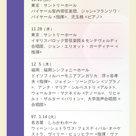
東京 : サントリーホール
パイヤール室内管弦楽団、ジャン=フランソワ・
パイヤール <指揮>、児玉桃 <ピアノ>
11.28（木）
東京 : サントリーホール
イギリスバロック管弦楽団＆モンテヴェルディ
合唱団、ジョン・エリオット・ガーディナー <
指揮>
12. 5（木）
福岡 : 福岡シンフォニーホール
ドイツフィルハーモニアフンガリカ、浮ヶ谷孝
夫 <指揮>、ジェイン・ソーングレン <ソプラノ
>、アンナ・マリア・シルベストリ <アルト>、
ウォールター・マクネイル <テノール>、リヒャ
ルト・ザルター <バリトン>、大学混声合唱団 <
合唱団>
97. 1.14 (火）
名古屋 : しらかわホール
ウィーン･シュトラウス･フェスティバル･オーケ
ストラ、ヴィリー・ビュッヒラー <指揮・ヴァ