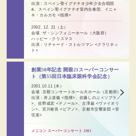
出演：スペイン聖イグナチオ少年少女合唱団
&、スペイン聖イグナチオ室内合奏団、イニャ
キ・カルカモ <指揮>
2002. 12. 21（土）
会場 :ザ・シンフォニーホール（大阪府）
ハッピー・クリスマス
出演：リチャード・ストルツマン <クラリネッ
ト>
創業50年記念 開眼21スーパーコンサー
ト（第55回日本臨床眼科学会記念）
2001.10.11 (木）
会場 :京都コンサートホール大ホール（京都府）
出演：井上道義 <指揮>、佐藤しのぶ <ソプラノ
>、佐野成宏 <テノール>、古澤巌 <ヴァイオリ
ン>、宮川彬良 <ピアノ>、京都市交響楽団 <管
弦楽>
メニコン スーパーコンサート 2001