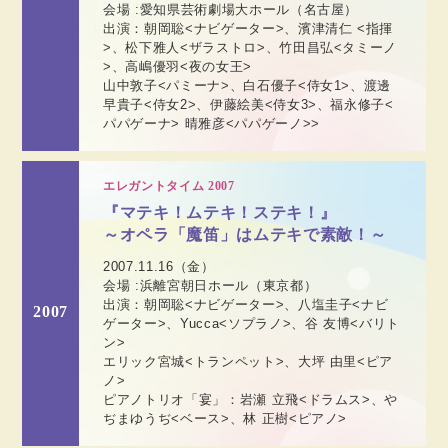
会場 :愛知県芸術劇場大ホール（名古屋）
出演：朝岡聡<ナビゲーター>、濱津清仁 <指揮
>、松下雅人<ザラストロ>、竹田昌弘<タミーノ
>、高嶋優羽<夜の女王>
山中敦子<パミーナ>、白石優子<侍女1>、渡邊
早貴子<侍女2>、伊藤絵美<侍女3>、福永修子<
パパゲーナ> 晴雅彦<パパゲーノ>>
エレガントタイム 2007
『マテキ！ムテキ！ステキ！』
～オペラ「魔笛」はムテキで素敵！～
2007.11.16（金）
会場 :浜離宮朝日ホール（東京都）
出演：朝岡聡<ナビゲーター>、八塩圭子<ナビ
2007
ゲーター>、Yucca<ソプラノ>、谷 友博<バリト
ン>
エリック宮城<トランペット>、大坪 由里<ピア
ノ>
ピアノトリオ「宴」：岩瀬 立飛<ドラムス>、や
ぢまゆうぢ<ベース>、林 正樹<ピアノ>