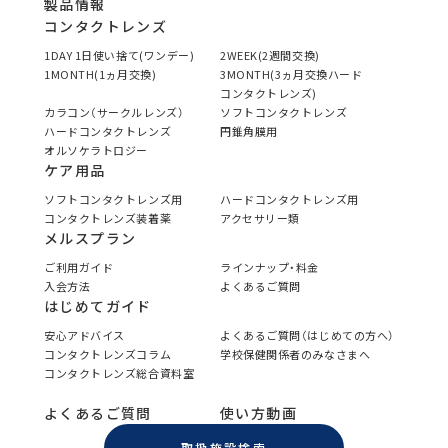
製品情報
コンタクトレンズ
1DAY 1日使い捨て(ワンデー)
2WEEK(2週間交換)
1MONTH(1ヵ月交換)
3MONTH(3ヵ月交換ハード
コンタクトレンズ)
カラコン（サークルレンズ）
ソフトコンタクトレンズ
ハードコンタクトレンズ
円錐角膜用
オルソケラトロジー
ケア用品
ソフトコンタクトレンズ用
ハードコンタクトレンズ用
コンタクトレンズ装着薬
アクセサリー類
メルスプラン
ご利用ガイド
ラインナップ・料金
入会方法
よくあるご質問
はじめてガイド
安心アドバイス
よくあるご質問（はじめての方へ）
コンタクトレンズコラム
学校保健関係者のみなさまへ
コンタクトレンズ総合資料室
よくあるご質問
使い方動画
取扱施設検索