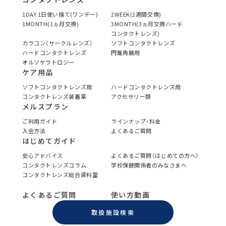
1DAY 1日使い捨て(ワンデー)
2WEEK(2週間交換)
1MONTH(1ヵ月交換)
3MONTH(3ヵ月交換ハード
コンタクトレンズ)
カラコン（サークルレンズ）
ソフトコンタクトレンズ
ハードコンタクトレンズ
円錐角膜用
オルソケラトロジー
ケア用品
ソフトコンタクトレンズ用
ハードコンタクトレンズ用
コンタクトレンズ装着薬
アクセサリー類
メルスプラン
ご利用ガイド
ラインナップ・料金
入会方法
よくあるご質問
はじめてガイド
安心アドバイス
よくあるご質問（はじめての方へ）
コンタクトレンズコラム
学校保健関係者のみなさまへ
コンタクトレンズ総合資料室
よくあるご質問
使い方動画
取扱施設検索