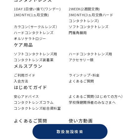
1DAY 1日使い捨て(ワンデー)
2WEEK(2週間交換)
1MONTH(1ヵ月交換)
3MONTH(3ヵ月交換ハード
コンタクトレンズ)
カラコン（サークルレンズ）
ソフトコンタクトレンズ
ハードコンタクトレンズ
円錐角膜用
オルソケラトロジー
ケア用品
ソフトコンタクトレンズ用
ハードコンタクトレンズ用
コンタクトレンズ装着薬
アクセサリー類
メルスプラン
ご利用ガイド
ラインナップ・料金
入会方法
よくあるご質問
はじめてガイド
安心アドバイス
よくあるご質問（はじめての方へ）
コンタクトレンズコラム
学校保健関係者のみなさまへ
コンタクトレンズ総合資料室
よくあるご質問
使い方動画
取扱施設検索