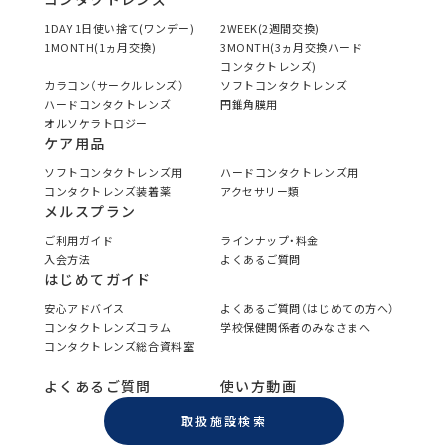
1DAY 1日使い捨て(ワンデー)
2WEEK(2週間交換)
1MONTH(1ヵ月交換)
3MONTH(3ヵ月交換ハード
コンタクトレンズ)
カラコン（サークルレンズ）
ソフトコンタクトレンズ
ハードコンタクトレンズ
円錐角膜用
オルソケラトロジー
ケア用品
ソフトコンタクトレンズ用
ハードコンタクトレンズ用
コンタクトレンズ装着薬
アクセサリー類
メルスプラン
ご利用ガイド
ラインナップ・料金
入会方法
よくあるご質問
はじめてガイド
安心アドバイス
よくあるご質問（はじめての方へ）
コンタクトレンズコラム
学校保健関係者のみなさまへ
コンタクトレンズ総合資料室
よくあるご質問
使い方動画
取扱施設検索