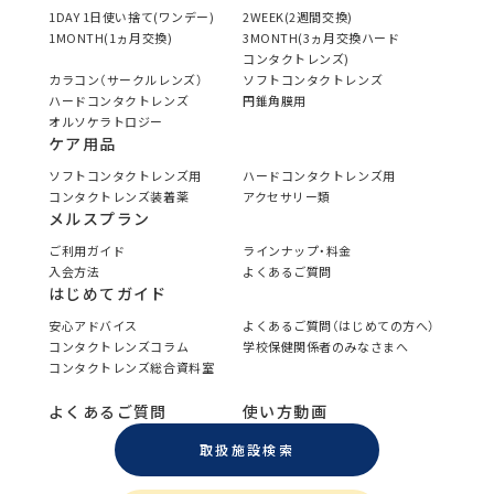
1DAY 1日使い捨て(ワンデー)
2WEEK(2週間交換)
1MONTH(1ヵ月交換)
3MONTH(3ヵ月交換ハード
コンタクトレンズ)
カラコン（サークルレンズ）
ソフトコンタクトレンズ
ハードコンタクトレンズ
円錐角膜用
オルソケラトロジー
ケア用品
ソフトコンタクトレンズ用
ハードコンタクトレンズ用
コンタクトレンズ装着薬
アクセサリー類
メルスプラン
ご利用ガイド
ラインナップ・料金
入会方法
よくあるご質問
はじめてガイド
安心アドバイス
よくあるご質問（はじめての方へ）
コンタクトレンズコラム
学校保健関係者のみなさまへ
コンタクトレンズ総合資料室
よくあるご質問
使い方動画
取扱施設検索