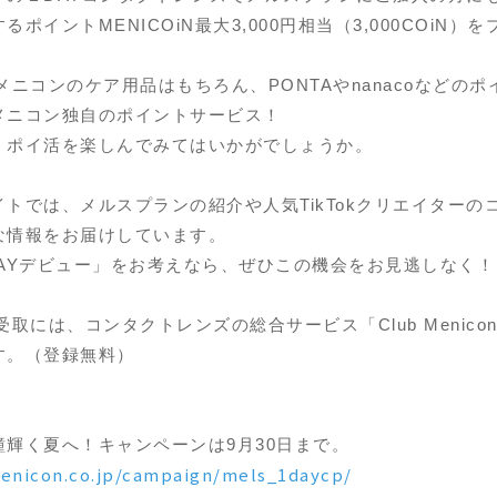
ポイントMENICOiN最大3,000円相当（3,000COiN）
、メニコンのケア用品はもちろん、PONTAやnanacoなどのポ
メニコン独自のポイントサービス！
、ポイ活を楽しんでみてはいかがでしょうか。
トでは、メルスプランの紹介や人気TikTokクリエイターの
な情報をお届けしています。
DAYデビュー」をお考えなら、ぜひこの機会をお見逃しなく！
の受取には、コンタクトレンズの総合サービス「Club Menico
す。（登録無料）
輝く夏へ！キャンペーンは9月30日まで。
enicon.co.jp/campaign/mels_1daycp/