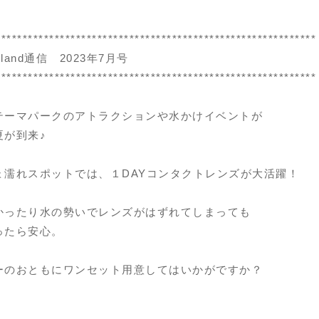
************************************************************
land通信 2023年7月号
************************************************************
テーマパークのアトラクションや水かけイベントが
夏が到来♪
ょ濡れスポットでは、１DAYコンタクトレンズが大活躍！
かったり水の勢いでレンズがはずれてしまっても
ったら安心。
ーのおともにワンセット用意してはいかがですか？