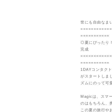
世にも自由なま
============
===========
◎夏にぴったり！
完成
============
===========
1DAYコンタク
がスタートしまし
ズムにのって可
Magicは、ス
のはもちろん、
この夏の旅行や