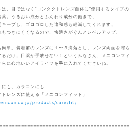
トは、目ではなく“コンタクトレンズ自体に”使用するタイプ
着薬。うるおい成分とふんわり成分の働きで、
間キープし、ゴロゴロした違和感も軽減してくれます。
れもつきにくくなるので、快適さがぐんとレベルアップ。
も簡単。装着前のレンズに１〜３滴落とし、レンズ両面を濡
するだけ。目薬が手放せない！というみなさん、メニコンフ
さらに心地いいアイライフを手に入れてくださいね。
トにも、カラコンにも
クトレンズに使える「メニコンフィット」
nicon.co.jp/products/care/fit/
==========================================