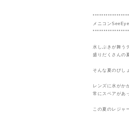
****************
メニコンSeeEye
****************
水しぶきが舞う
盛りだくさんの
そんな夏のびし
レンズに水がか
常にスペアがあ
この夏のレジャ