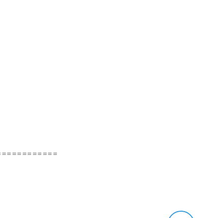
============