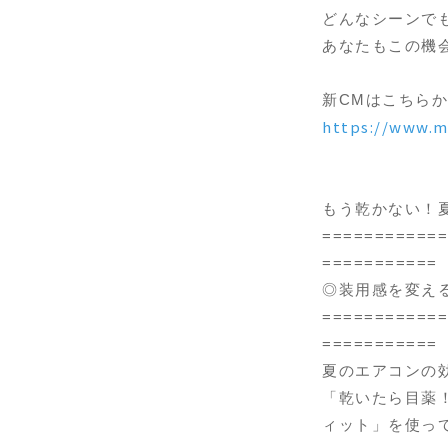
どんなシーンでも
あなたもこの機
新CMはこちら
https://www.m
もう乾かない！
============
===========
◎装用感を変え
============
===========
夏のエアコンの
「乾いたら目薬
ィット」を使っ