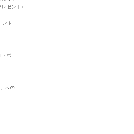
をプレゼント♪
イント
コラボ
n」への