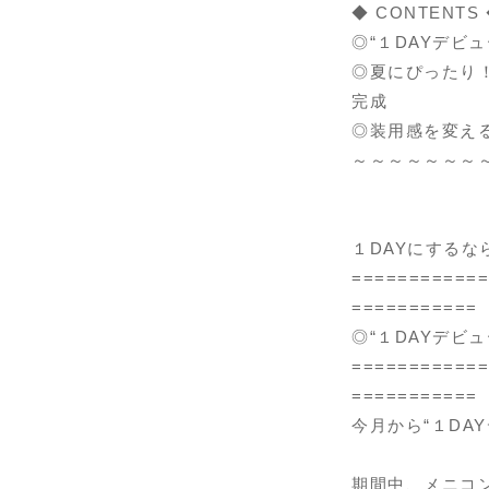
◆ CONTEN
◎“１DAYデビ
◎夏にぴったり！
完成
◎装用感を変え
～～～～～～～
１DAYにするな
============
===========
◎“１DAYデビ
============
===========
今月から“１DA
期間中、メニコ