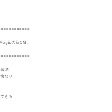
============
agicの新CM、
============
の放送
軽快なリ
用できる