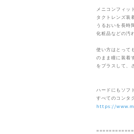
メニコンフィッ
タクトレンズ装
うるおいを長時
化粧品などの汚
使い方はとって
のまま瞳に装着
をプラスして、
ハードにもソフ
すべてのコンタ
https://www.me
============