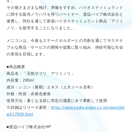
す。
その後さまざまな検討、準備をすすめ、バイオスティミュラント
に関する販売ノウハウを持つパートナー、渡辺パイプ株式会社と
連携し、同社を通じて新規バイオスティミュラント商品「アツミ
ノリ」を販売することになりました。
メニコンは、今後もステークホルダーとの共創を通じてサステナ
ブルな商品・サービスの開発や提案に取り組み、持続可能な社会
の実現を目指します。
■商品概要
商品名：「元気サプリ アツミノリ」
内容量：200ml
成分：シコン（紫根）エキス（エタノール含有）
外観・性状：赤紫色液体
使用方法：暑くなる前に所定の濃度に水で希釈して使用
※詳細はリリース参照：
https://www.sedia-green.co.jp/news/det
ail/17909.html
■渡辺パイプ株式会社HP