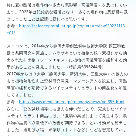
特に夏の酷暑は農作物へ多大な悪影響（高温障害）を及ぼしてい
ます。2023年は記録的な猛暑となり、多くの農作物に悪影響を及
ぼしましたことは記憶に新しいと思います。
参考：
https://scienceportal.jst.go.jp/explore/review/20231116_
e01/
メニコンは、2014年から静岡大学創造科学技術大学院 原正和教
授と共同研究を実施し、ムラサキという植物の根（紫根）から抽
出された抽出物（シコンエキス）に植物の高温障害を緩和する効
果があることを発見しました。（特許第6395244号）
2017年からは３大学（静岡大学、新潟大学、三重大学）の協力の
もと植物熱耐性向上資材研究開発コンソーシアムを設立し、高温
障害の緩和が期待できるバイオスティミュラントの商品化を加速
してきました。
参考：
https://www.menicon.co.jp/company/news/vol655.html
さらに、公的試験場等にも協力を仰いだことで、完成したバイオ
スティミュラント商品には、『夏場の高温によって発生する、農
作物の品質・収量低下の改善が期待できる』という効果を見出し
ました。適用は水稲、果菜類（トマトなど）などを想定していま