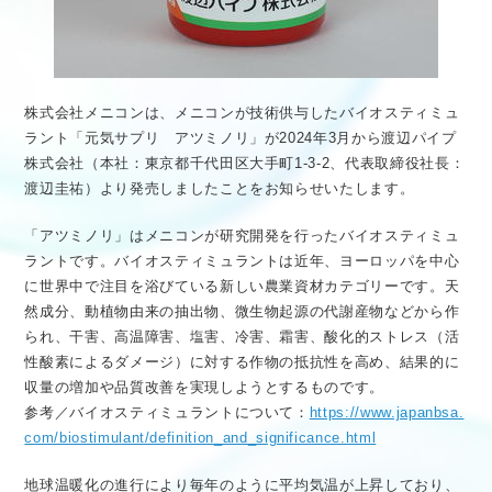
株式会社メニコンは、メニコンが技術供与したバイオスティミュ
ラント「元気サプリ アツミノリ」が2024年3月から渡辺パイプ
株式会社（本社：東京都千代田区大手町1-3-2、代表取締役社長：
渡辺圭祐）より発売しましたことをお知らせいたします。
「アツミノリ」はメニコンが研究開発を行ったバイオスティミュ
ラントです。バイオスティミュラントは近年、ヨーロッパを中心
に世界中で注目を浴びている新しい農業資材カテゴリーです。天
然成分、動植物由来の抽出物、微生物起源の代謝産物などから作
られ、干害、高温障害、塩害、冷害、霜害、酸化的ストレス（活
性酸素によるダメージ）に対する作物の抵抗性を高め、結果的に
収量の増加や品質改善を実現しようとするものです。
参考／バイオスティミュラントについて：
https://www.japanbsa.
com/biostimulant/definition_and_significance.html
地球温暖化の進行により毎年のように平均気温が上昇しており、