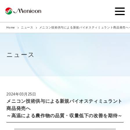
Home
ニュース
メニコン技術供与による新規バイオスティミュラント商品発売へ
企業情報
事業内容
ニュース
商品サイト
IR情報
サステナビリティ・CSR
2024年03月25日
メニコン技術供与による新規バイオスティミュラント
ニュース
商品発売へ
～高温による農作物の品質・収量低下の改善を期待～
採用情報