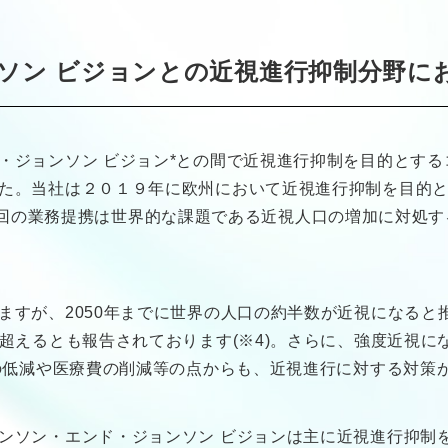
ソン ビジョンとの近視進行抑制分野に
・ジョンソン ビジョン*との間で近視進行抑制を目的とす
当社は２０１９年に欧州において近視進行抑制を目的としたコン
2)、今回の業務提携は世界的な課題である近視人口の増加に対
すが、2050年までに世界の人口の約半数が近視になると推
を超えるとも報告されております(※4)。さらに、強度近視
クの低減や医療費の削減等の点からも、近視進行に対する対策
ンソン・エンド・ジョンソン ビジョンは主に近視進行抑制