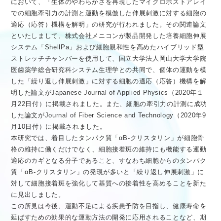
において、「生体のやわらかさを再現したマイクロポストアレイ
医療従事者向け情報
GLOBAL
での細胞牽引力の計測と運動を模倣した伸展刺激に対する細胞の
適応（応答）機構を解明」の研究が行われました。その関連論文
といたしまして、株式会社メニコンが製品開発した培養細胞伸展
システム「ShellPa」および細胞親和性を高めたハイブリッド型
ストレッチチャンバーを使用して、国立大学法人岡山大学大学院
医歯薬学総合研究科システム生理学との共同で、個体の運動を模
した「繰り返し伸展刺激」に対する細胞の適応（応答）機構を解
明した論文がJapanese Journal of Applied Physics（2020年１
月22日付）に掲載されました。また、細胞の牽引力の計測に成功
した論文がJournal of Fiber Science and Technology（2020年9
月10日付）に掲載されました。
本研究では、着目したタンパク質「αB-クリスタリン」が細胞骨
格の維持に働くだけでなく、細胞接着斑の維持にも機能する運動
適応のカギとなる分子であること、すなわち細胞からのタンパク
質「αB-クリスタリン」の発現が多いと「繰り返し伸展刺激」に
対して細胞接着斑を強化して基質への接着性を高めることを新た
に見出しました。
この所見は今後、運動不足による疾患予防を目指し、健康寿命を
延ばすための効果的な運動方法の開発に応用されることなど、期