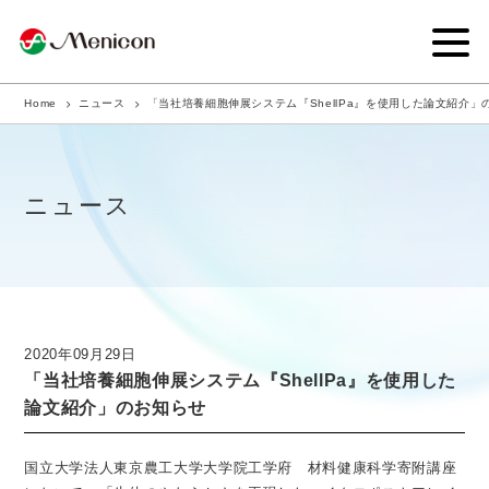
Home
ニュース
「当社培養細胞伸展システム『ShellPa』を使用した論文紹介」
企業情報
事業内容
ニュース
商品サイト
IR情報
サステナビリティ・CSR
2020年09月29日
「当社培養細胞伸展システム『ShellPa』を使用した
ニュース
論文紹介」のお知らせ
採用情報
国立大学法人東京農工大学大学院工学府 材料健康科学寄附講座