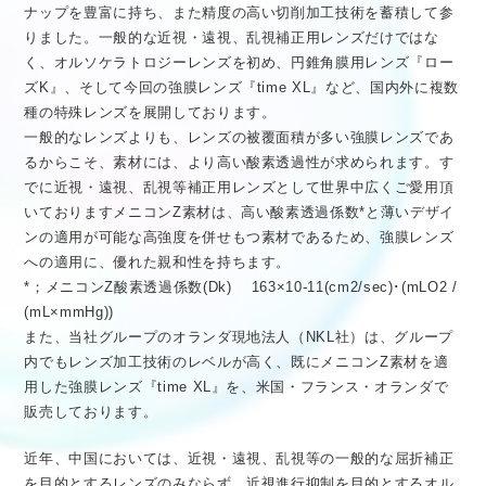
ナップを豊富に持ち、また精度の高い切削加工技術を蓄積して参
りました。一般的な近視・遠視、乱視補正用レンズだけではな
く、オルソケラトロジーレンズを初め、円錐角膜用レンズ『ロー
ズK』、そして今回の強膜レンズ『time XL』など、国内外に複数
種の特殊レンズを展開しております。
一般的なレンズよりも、レンズの被覆面積が多い強膜レンズであ
るからこそ、素材には、より高い酸素透過性が求められます。す
でに近視・遠視、乱視等補正用レンズとして世界中広くご愛用頂
いておりますメニコンZ素材は、高い酸素透過係数*と薄いデザイ
ンの適用が可能な高強度を併せもつ素材であるため、強膜レンズ
への適用に、優れた親和性を持ちます。
*；メニコンZ酸素透過係数(Dk) 163×10-11(cm2/sec)･(mLO2 /
(mL×mmHg))
また、当社グループのオランダ現地法人（NKL社）は、グループ
内でもレンズ加工技術のレベルが高く、既にメニコンZ素材を適
用した強膜レンズ『time XL』を、米国・フランス・オランダで
販売しております。
近年、中国においては、近視・遠視、乱視等の一般的な屈折補正
を目的とするレンズのみならず、近視進行抑制を目的とするオル