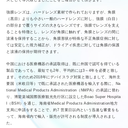
強膜レンズは、ハードレンズ素材で作られておりますが、角膜
（黒目）よりも小さい一般のハードレンズに対し、強膜（白目）
の部分まで覆うサイズの大きなレンズです。強膜でレンズを支え
ることを特徴とし、レンズが角膜に触れず、角膜とレンズの間に
涙液を保持することから、角膜形状が特殊な不正角膜症例に対し
ては安定した視力補正が、ドライアイ疾患に対しては角膜の保護
と涙液の保持が期待できます。
中国における医療機器の承認取得は、既に外国で認可を得ている
製品であっても、最短でも2年、平均的には3～4年を必要と致し
ます。そのため2018年にデバイスラグ対策と致しまして、海外主
要国（米欧日等）で既に承認された医療機器を輸入する際に、Na
tional Medical Products Administration（NMPA）の承認に替わ
り、博鰲楽城国際医療観光先行区に設立したBoao Super Hospita
l（BSH）を通じ、海南省Medical Products Administration地方
支局に申請をすることで、約7 営業日以内という迅速な審査をも
って、海南省内で輸入・販売が許可される制度が導入されまし
た。