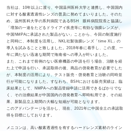
当社は、10年以上に渡り、中国温州医科大学と連携し、中国国内
に対する酸素透過性レンズの普及に努めてまいりました。そのた
め、温州医科大学の系列病院であるBSH 眼科病院院長と協議し
「増加の一途をたどるドライアイ疾患等に有効な強膜レンズが、
中国NMPAに承認された製品がない」ことから、今回の制度施行
と同時に、本制度を活用し、NKL社製強膜レンズ「time XL」の
導入を試みることと致しました。2018年春に着手し、この度、一
年に満たない迅速な期間で海南省への導入が叶いました。
また、これまで前例のない医療機器の申請を行う場合、治験を経
た上で申請を行い、承認取得の後、商品の啓発教育が必要でした
が、本制度の活用により、テスト販売・啓発教育と治験の同時並
行が可能になりました。すなわち、BSHにおける販売実績は、臨
床結果として、NMPAへの製品登録申請に活用できるばかりでな
く、その治療結果が中国国内の啓発教育へ即時転用でき、その結
果、新製品立上期間の大幅な短縮が可能となります。
このアドバンテージを活かし、現在、2021年に中国全土の承認取
得を目標にしております。
メニコンは、高い酸素透過性を有するハードレンズ素材のライン