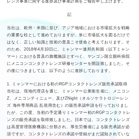
レンズ事業に関する進捗及び事業計画をご報告申し上げます。
医療従事者向け情報
GLOBAL
記
当社は、欧州・米国に並び、アジア地域における市場拡大を戦略
の重要な柱として進めておりますが、単に市場拡大を図るだけで
はなく、正しい知識と技術の普及こそ使命と考えております。そ
のため、2018年4月10日に、ミャンマー連邦共和国（以下ミャン
マー）における普及の旗艦施設とすべく、ヤンゴン国立眼科病院
にメニコンコンタクトレンズ研修センターを開設致しました。そ
の後につきましては、以下のように進捗しております。
1. ミャンマーにおける初のRGPコンタクトレンズ販売承認取得
当社は、現地代理店を通じ、ミャンマー公衆衛生省に、メニコン
Z、メニコンティニュー、及びZNight（オルソケラトロジーレン
ズ 海外専用商品 乱視用含む）の販売承認申請を行っておりまし
たが、この度、当初の予定通りミャンマー初のRGPコンタクトレ
ンズの販売承認を取得致しました。日本では、コンタクトレンズ
は高度管理医療機器に分類され、厚生労働省による販売承認が必
須ですが、コンタクトレンズの承認や登録がまだ認知されていな