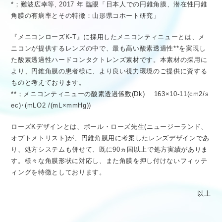
*；難波広幸等, 2017 年 臨眼「日本人での円錐角膜、潜在性円錐
角膜の有病率とその特徴：山形県コホート研究」
『メニコンローズK-T』に採用したメニコンティニューとは、メ
ニコンが提供するレンズの中で、最も高い酸素透過性**を実現し
た酸素透過性ハードコンタクトレンズ素材です。本素材の採用に
より、円錐角膜の患者様に、より良い視力環境のご提供に資する
ものと考えております。
**；メニコンティニューの酸素透過係数(Dk) 163×10-11(cm2/s
ec)･(mLO2 /(mL×mmHg))
ローズKデザインとは、ポール・ローズ先生(ニュージーランド、
オプトメトリスト)が、円錐角膜用に考案したレンズデザインであ
り、処方システムも併せて、既に90ヵ国以上で処方実績がありま
す。様々な角膜形状に対応し、また角膜を押し付けないフィッテ
ィングを特徴としております。
以上