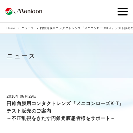
Home
ニュース
円錐角膜用コンタクトレンズ『メニコンローズK-T』テスト販売
企業情報
事業内容
ニュース
商品サイト
IR情報
サステナビリティ・CSR
2018年06月29日
円錐角膜用コンタクトレンズ『メニコンローズK-T』
ニュース
テスト販売のご案内
～不正乱視をきたす円錐角膜患者様をサポート～
採用情報