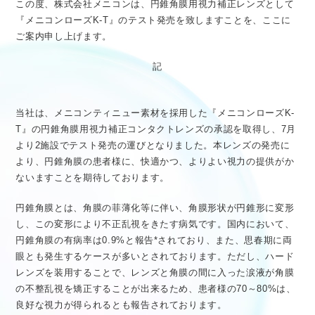
この度、株式会社メニコンは、円錐角膜用視力補正レンズとして
医療従事者向け情報
GLOBAL
『メニコンローズK-T』のテスト発売を致しますことを、ここに
ご案内申し上げます。
記
当社は、メニコンティニュー素材を採用した『メニコンローズK-
T』の円錐角膜用視力補正コンタクトレンズの承認を取得し、7月
より2施設でテスト発売の運びとなりました。本レンズの発売に
より、円錐角膜の患者様に、快適かつ、よりよい視力の提供がか
ないますことを期待しております。
円錐角膜とは、角膜の菲薄化等に伴い、角膜形状が円錐形に変形
し、この変形により不正乱視をきたす病気です。国内において、
円錐角膜の有病率は0.9%と報告*されており、また、思春期に両
眼とも発生するケースが多いとされております。ただし、ハード
レンズを装用することで、レンズと角膜の間に入った涙液が角膜
の不整乱視を矯正することが出来るため、患者様の70～80%は、
良好な視力が得られるとも報告されております。