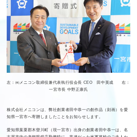
医療従事者向け情報
GLOBAL
左：㈱メニコン取締役兼代表執行役会長 CEO 田中英成 右：
一宮市長 中野正康氏
株式会社メニコンは、弊社創業者田中恭一の創作品（刻画）を愛
知県一宮市へ寄贈しましたことをお知らせします。
愛知県葉栗郡木曽川町（現一宮市）出身の創業者田中恭一は、名
古屋市内の老舗眼鏡店勤務時に、常連だった米軍将校のご夫人か