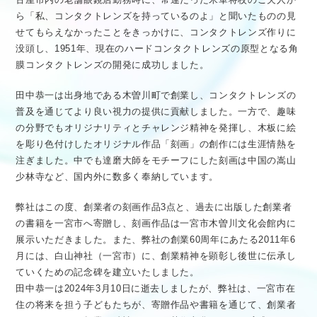
ら「私、コンタクトレンズを持っているのよ」と聞いたものの見
せてもらえなかったことをきっかけに、コンタクトレンズ作りに
没頭し、1951年、現在のハードコンタクトレンズの原型となる角
膜コンタクトレンズの開発に成功しました。
田中恭一は出身地である木曽川町で創業し、コンタクトレンズの
普及を通じてより良い視力の提供に貢献しました。一方で、趣味
の分野でもオリジナリティとチャレンジ精神を発揮し、木板に絵
を彫り色付けしたオリジナル作品「刻画」の創作には生涯情熱を
注ぎました。中でも達磨大師をモチーフにした刻画は中国の嵩山
少林寺など、国内外に数多く奉納しています。
弊社はこの度、創業者の刻画作品3点と、過去に出版した創業者
の書籍を一宮市へ寄贈し、刻画作品は一宮市木曽川文化会館内に
展示いただきました。また、弊社の創業60周年にあたる2011年6
月には、白山神社（一宮市）に、創業精神を顕彰し後世に伝承し
ていくための記念碑を建立いたしました。
田中恭一は2024年3月10日に逝去しましたが、弊社は、一宮市在
住の将来を担う子どもたちが、寄贈作品や書籍を通じて、創業者