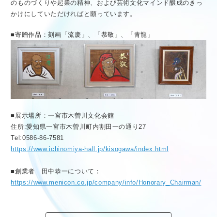
のものづくりや起業の精神、および芸術文化マインド醸成のきっ
かけにしていただければと願っています。
■寄贈作品：刻画「流慶」、「恭敬」、「青龍」
■展示場所：一宮市木曽川文化会館
住所:愛知県一宮市木曽川町内割田一の通り27
Tel:0586-86-7581
https://www.ichinomiya-hall.jp/kisogawa/index.html
■創業者 田中恭一について：
https://www.menicon.co.jp/company/info/Honorary_Chairman/