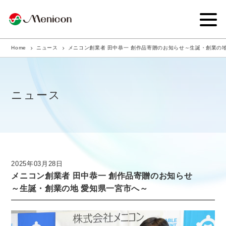
Home
ニュース
メニコン創業者 田中恭一 創作品寄贈のお知らせ～生誕・創業の
企業情報
事業内容
ニュース
商品サイト
IR情報
サステナビリティ・CSR
2025年03月28日
メニコン創業者 田中恭一 創作品寄贈のお知らせ
ニュース
～生誕・創業の地 愛知県一宮市へ～
採用情報