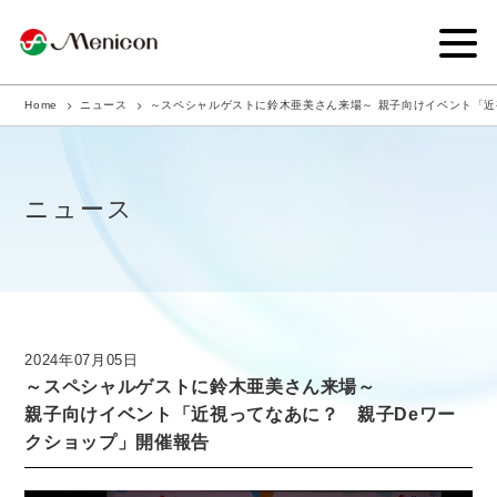
Home
ニュース
～スペシャルゲストに鈴木亜美さん来場～ 親子向けイベント「近
企業情報
事業内容
ニュース
商品サイト
IR情報
サステナビリティ・CSR
2024年07月05日
～スペシャルゲストに鈴木亜美さん来場～
ニュース
親子向けイベント「近視ってなあに？ 親子Deワー
クショップ」開催報告
採用情報