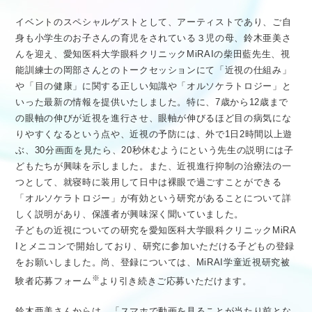
イベントのスペシャルゲストとして、アーティストであり、ご自
身も小学生のお子さんの育児をされている３児の母、鈴木亜美さ
んを迎え、愛知医科大学眼科クリニックMiRAIの柴田藍先生、視
能訓練士の岡部さんとのトークセッションにて「近視の仕組み」
や「目の健康」に関する正しい知識や「オルソケラトロジー」と
いった最新の情報を提供いたしました。特に、7歳から12歳まで
の眼軸の伸びが近視を進行させ、眼軸が伸びるほど目の病気にな
りやすくなるという点や、近視の予防には、外で1日2時間以上遊
ぶ、30分画面を見たら、20秒休むようにという先生の説明には子
どもたちが興味を示しました。また、近視進行抑制の治療法の一
つとして、就寝時に装用して日中は裸眼で過ごすことができる
「オルソケラトロジー」が有効という研究があることについて詳
しく説明があり、保護者が興味深く聞いていました。
子どもの近視についての研究を愛知医科大学眼科クリニックMiRA
Iとメニコンで開始しており、研究に参加いただける子どもの登録
をお願いしました。尚、登録については、MiRAI学童近視研究被
※
験者応募フォーム
より引き続きご応募いただけます。
鈴木亜美さんからは、「スマホで動画を見ることが当たり前とな