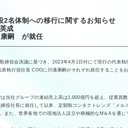
役2名体制への移行に関するお知らせ
中英成
浦康嗣 が就任
の取締役会決議に基づき、2023年4月1日付にて現行の代表
代表執行役社長 COOに川浦康嗣がそれぞれ就任することを
は当社グループの連結売上高は1,000億円を超え、従業員数
表取締役社長に就任して以来、定額制コンタクトレンズ「メル
。また、世界各地での現地法人設立や積極的なM＆Aを通じ