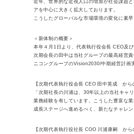
近年、世界的な近視人口の増加が社会課題と
アを中心に大きく拡大しております。
こうしたグローバルな市場環境の変化に素早
＜新体制の概要＞
本年４月1日より、代表執行役会長 CEO及
次期会長の田中は当社グループの最高経営責
ニコングループのVision2030/中期経
【次期代表執行役会長 CEO 田中英成 か
「次期社長の川浦は、30年以上の当社キャ
業務経験を有しています。こうした豊富な業務
成長ステージへ進めるべく、新たなチャレン
【次期代表執行役社長 COO 川浦康嗣 か