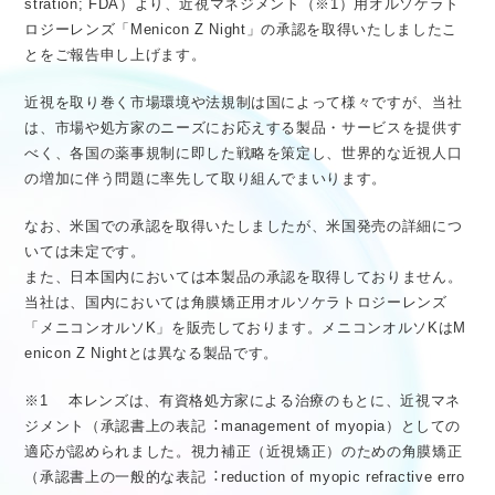
stration; FDA）より、近視マネジメント（※1）用オルソケラト
医療従事者向け情報
GLOBAL
ロジーレンズ「Menicon Z Night」の承認を取得いたしましたこ
とをご報告申し上げます。
近視を取り巻く市場環境や法規制は国によって様々ですが、当社
は、市場や処方家のニーズにお応えする製品・サービスを提供す
べく、各国の薬事規制に即した戦略を策定し、世界的な近視人口
の増加に伴う問題に率先して取り組んでまいります。
なお、米国での承認を取得いたしましたが、米国発売の詳細につ
いては未定です。
また、日本国内においては本製品の承認を取得しておりません。
当社は、国内においては角膜矯正用オルソケラトロジーレンズ
「メニコンオルソK」を販売しております。メニコンオルソKはM
enicon Z Nightとは異なる製品です。
※1 本レンズは、有資格処方家による治療のもとに、近視マネ
ジメント（承認書上の表記︓management of myopia）としての
適応が認められました。視力補正（近視矯正）のための角膜矯正
（承認書上の⼀般的な表記︓reduction of myopic refractive erro