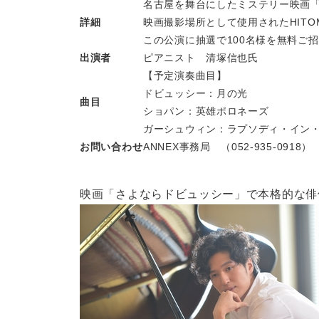
名古屋を舞台にしたミステリー映画「
詳細
映画撮影場所として使用されたHIT
この公演に抽選で100名様を無料ご
出演者
ピアニスト 清塚信也氏
【予定演奏曲目】
ドビュッシー：月の光
曲目
ショパン：英雄ポロネーズ
ガーシュウィン：ラプソディ・イン
お問い合わせ
ANNEX事務局 （052-935-0918）
映画「さよならドビュッシー」で本格的な俳