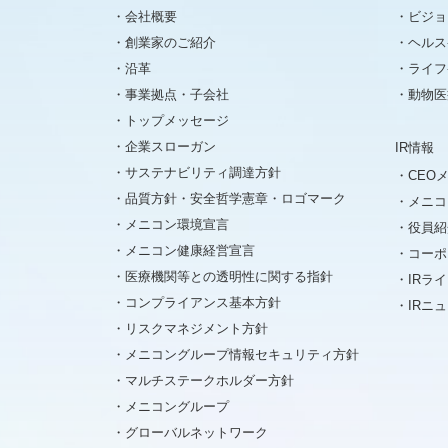
会社概要
ビジョ
創業家のご紹介
ヘルス
沿革
ライフ
事業拠点・子会社
動物医
トップメッセージ
企業スローガン
IR情報
サステナビリティ調達方針
CEO
品質方針・安全哲学憲章・ロゴマーク
メニコ
メニコン環境宣言
役員紹
メニコン健康経営宣言
コーポ
医療機関等との透明性に関する指針
IRラ
コンプライアンス基本方針
IRニ
リスクマネジメント方針
メニコングループ情報セキュリティ方針
マルチステークホルダー方針
メニコングループ
グローバルネットワーク