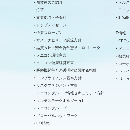
創業家のご紹介
ヘルス
沿革
ライフ
事業拠点・子会社
動物医
トップメッセージ
企業スローガン
IR情報
サステナビリティ調達方針
CEO
品質方針・安全哲学憲章・ロゴマーク
メニコ
メニコン環境宣言
役員紹
メニコン健康経営宣言
コーポ
医療機関等との透明性に関する指針
IRラ
コンプライアンス基本方針
IRニ
リスクマネジメント方針
メニコングループ情報セキュリティ方針
マルチステークホルダー方針
メニコングループ
グローバルネットワーク
CM情報