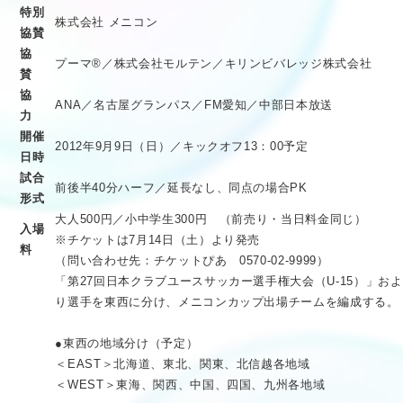
特別
株式会社 メニコン
協賛
協
プーマ®／株式会社モルテン／キリンビバレッジ株式会社
賛
協
ANA／名古屋グランパス／FM愛知／中部日本放送
力
開催
2012年9月9日（日）／キックオフ13：00予定
日時
試合
前後半40分ハーフ／延長なし、同点の場合PK
形式
大人500円／小中学生300円 （前売り・当日料金同じ）
入場
※チケットは7月14日（土）より発売
料
（問い合わせ先：チケットぴあ 0570-02-9999）
「第27回日本クラブユースサッカー選手権大会（U-15）」
り選手を東西に分け、メニコンカップ出場チームを編成する。
●東西の地域分け（予定）
＜EAST＞北海道、東北、関東、北信越各地域
＜WEST＞東海、関西、中国、四国、九州各地域