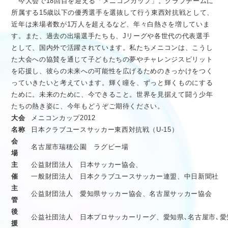
今大会で18回目を迎える「メニコンカップ」。クラブチームに
医療従事者向け情報
GLOBAL
所属する15歳以下の優秀選手を選抜して行う東西対抗戦として、
近年は来場者数が1万人を超えるなど、年々白熱さを増していま
す。また、過去の出場選手たちも、Jリーグや各世代の代表選手
として、国内外で活躍されています。私たちメニコンは、こうし
た大会への協賛を通じて子どもたちの夢やチャレンジスピリット
を応援し、彼らの未来への可能性を広げるためのきっかけをつく
っていきたいと考えています。輝く瞳を、ずっと輝くものにする
ために。未来のために、今できること。世界を見据えて闘う少年
たちの熱き姿に、今年もどうぞご期待ください。
大会
メニコンカップ2012
名称
日本クラブユースサッカー東西対抗戦（U-15）
会
名古屋市瑞穂公園 ラグビー場
場
主
公益財団法人 日本サッカー協会、
催
一般財団法人 日本クラブユースサッカー連盟、中日新聞社
主
公益財団法人 愛知県サッカー協会、名古屋サッカー協会
管
後
公益社団法人 日本プロサッカーリーグ、愛知県､名古屋市､
援