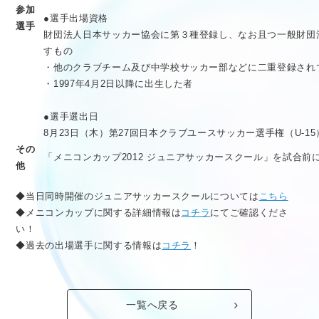
参加
●選手出場資格
選手
財団法人日本サッカー協会に第３種登録し、なお且つ一般財団
すもの
・他のクラブチーム及び中学校サッカー部などに二重登録され
・1997年4月2日以降に出生した者
●選手選出日
8月23日（木）第27回日本クラブユースサッカー選手権（U-1
その
「メニコンカップ2012 ジュニアサッカースクール」を試合前
他
◆当日同時開催のジュニアサッカースクールについては
こちら
◆メニコンカップに関する詳細情報は
コチラ
にてご確認くださ
い！
◆過去の出場選手に関する情報は
コチラ
！
一覧へ戻る