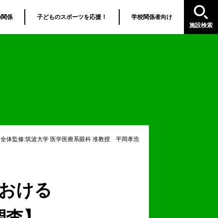
の関係
子どものスポーツを応援！
学校関係者向け
施設検索
全体監修:筑波大学 医学医療系眼科 准教授 平岡孝浩
おける
調査】