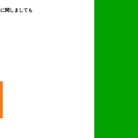
。
点に関しましても
。