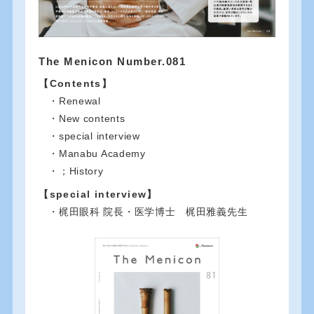
The Menicon Number.081
【Contents】
・Renewal
・New contents
・special interview
・Manabu Academy
・；History
【special interview】
・梶田眼科 院長・医学博士 梶田雅義先生