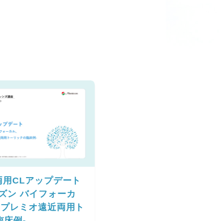
両用CLアップデート
ズン バイフォーカ
Kプレミオ遠近両用ト
臨床例-