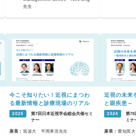
先生
今こそ知りたい！近視にまつわ
近視の未来
る最新情報と診療現場のリアル
と眼疾患～
2025
第7回日本近視学会総会共催セミ
2024
第7
ナー
ミナ
座長：
筑波大 平岡孝浩先生
座長：
愛知医大