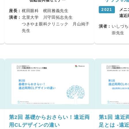
会総会共催セミナー
2021
メニ
座長：
梶田眼科 梶田雅義先生
遠近
演者：
北里大学 川守田拓志先生
つきやま眼科クリニック 月山純子
演者：
いしづち
先生
崇先生
第2回 基礎からおさらい！遠近両
第1回 遠近
用CLデザインの違い
足とは -遠