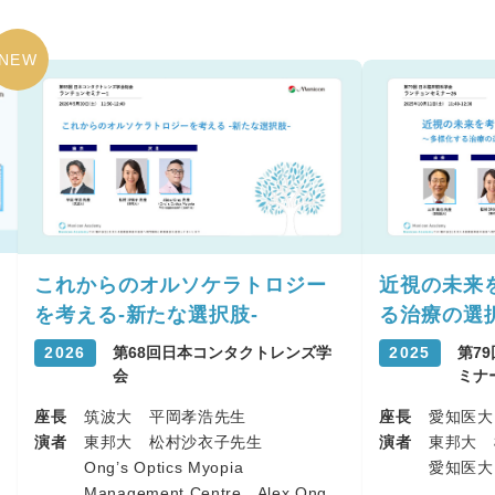
NEW
これからのオルソケラトロジー
近視の未来
を考える-新たな選択肢-
る治療の選
2026
第68回日本コンタクトレンズ学
2025
第7
会
ミナ
座長
筑波大 平岡孝浩先生
座長
愛知医大
演者
東邦大 松村沙衣子先生
演者
東邦大 
Ong’s Optics Myopia
愛知医大
Management Centre Alex Ong