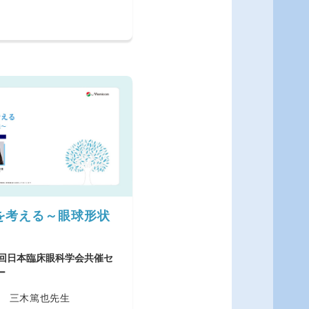
を考える～眼球形状
8回日本臨床眼科学会共催セ
ー
 三木篤也先生