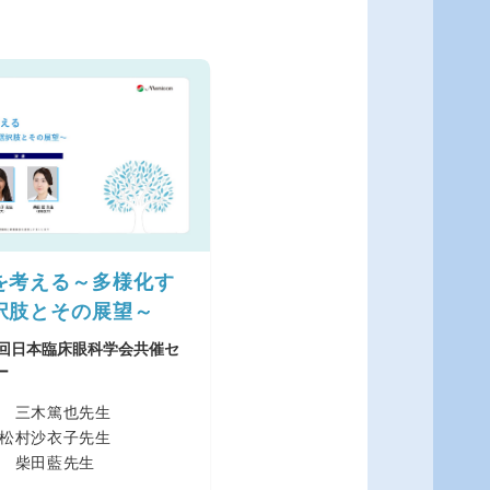
を考える～多様化す
択肢とその展望～
9回日本臨床眼科学会共催セ
ー
 三木篤也先生
松村沙衣子先生
 柴田藍先生